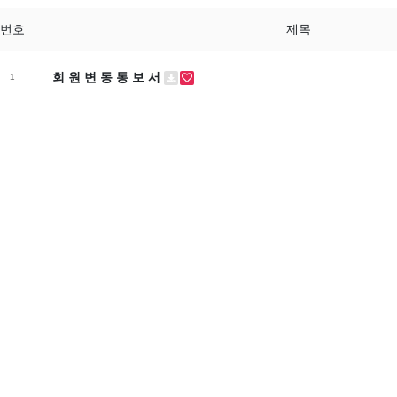
번호
제목
회 원 변 동 통 보 서
1