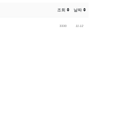
조회
날짜
3330
11-12